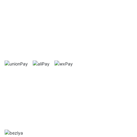
售后服务
After-sale service
正品保证
终生保修
七天无理由退换
支付方式
Mode of payment
帮助中心
Help Center
网站首页
资讯中心
售前客服
售后/投诉客服
扫码关注
Follow Us