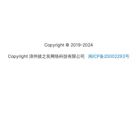
社交媒体
Social Media
Copyright © 2019-2024
Copyright 漳州彼之良网络科技有限公司
闽ICP备20002293号
运输方式
About transportation
产品默认发德邦快递，一般到货时间为4~5天，特殊情况，如天气
恶劣、送货地区较远等不可抗因素，到货时间则会顺延。
德邦快递无覆盖地区，客户可另行选择快递公司邮寄，如EMS、顺
丰等，多出运费需客户自行承担。
我们会对人偶做尽可能安全的包装，并且每件货品都会支付保价费
用，请客户在收货时仔细检查产品外包装是否安好无损。