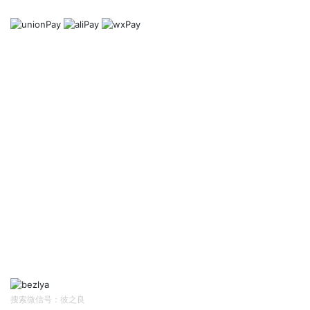
Mode of payment
帮助中心
Help Center
网站首页
资讯中心
售前客服
售后/投诉客服
扫码关注
Follow Us
搜索微信号：彼之良