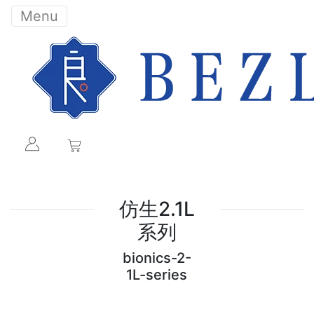
Menu
仿生2.1L
系列
bionics-2-
1L-series