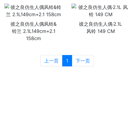
彼之良仿生人偶风铃&
彼之良仿生人偶·2.1L
铃兰 2.1L149cm+2.1
风铃 149 CM
158cm
上一页
1
下一页
运输方式
About transportation
产品默认发德邦快递，一般到货时间为4~5天，特殊情况，如天气
恶劣、送货地区较远等不可抗因素，到货时间则会顺延。
德邦快递无覆盖地区，客户可另行选择快递公司邮寄，如EMS、顺
丰等，多出运费需客户自行承担。
我们会对人偶做尽可能安全的包装，并且每件货品都会支付保价费
用，请客户在收货时仔细检查产品外包装是否安好无损。