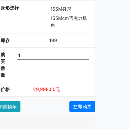
身形选择
155M身形
155Mcm巧克力肤
色
库存
199
购
买
数
量
价格
29,998.00元
加购物车
立即购买