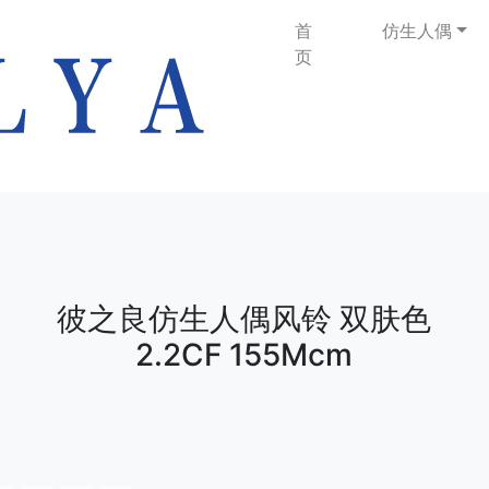
首
仿生人偶
页
彼之良仿生人偶风铃 双肤色
2.2CF 155Mcm