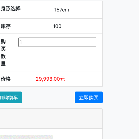
身形选择
157cm
库存
100
购
买
数
量
价格
29,998.00元
加购物车
立即购买