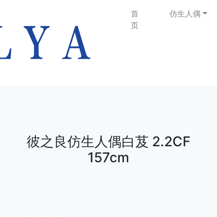
首
仿生人偶
页
彼之良仿生人偶白芨 2.2CF
157cm