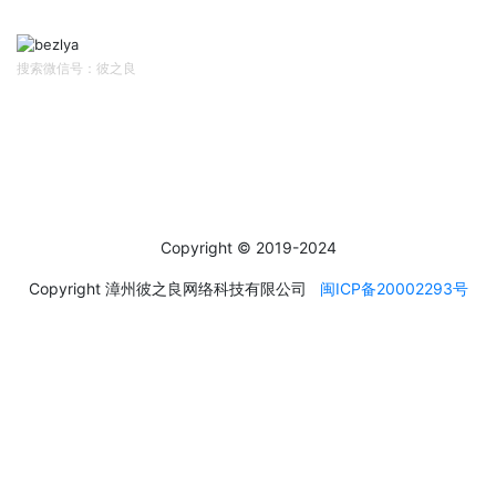
Follow Us
搜索微信号：彼之良
社交媒体
Social Media
Copyright © 2019-2024
Copyright 漳州彼之良网络科技有限公司
闽ICP备20002293号
运输方式
About transportation
产品默认发德邦快递，一般到货时间为4~5天，特殊情况，如天气
恶劣、送货地区较远等不可抗因素，到货时间则会顺延。