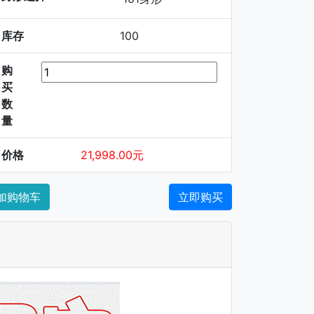
库存
100
购
买
数
量
价格
21,998.00元
加购物车
立即购买