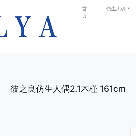
首
仿生人偶
页
彼之良仿生人偶2.1木槿 161cm
下一张