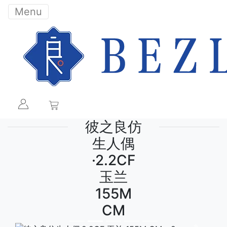
Menu
彼之良仿
生人偶
·2.2CF
玉兰
155M
CM