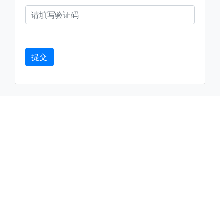
运输方式
About transportation
产品默认发德邦快递，一般到货时间为4~5天，特殊情况，如天气
恶劣、送货地区较远等不可抗因素，到货时间则会顺延。
德邦快递无覆盖地区，客户可另行选择快递公司邮寄，如EMS、顺
丰等，多出运费需客户自行承担。
我们会对人偶做尽可能安全的包装，并且每件货品都会支付保价费
用，请客户在收货时仔细检查产品外包装是否安好无损。