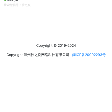
搜索微信号：彼之良
社交媒体
Social Media
Copyright © 2019-2024
Copyright 漳州彼之良网络科技有限公司
闽ICP备20002293号
运输方式
About transportation
产品默认发德邦快递，一般到货时间为4~5天，特殊情况，如天气
恶劣、送货地区较远等不可抗因素，到货时间则会顺延。
德邦快递无覆盖地区，客户可另行选择快递公司邮寄，如EMS、顺
丰等，多出运费需客户自行承担。